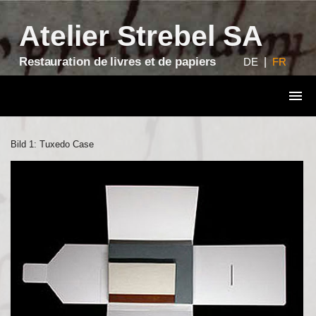
?>
Atelier Strebel SA
Restauration de livres et de papiers
DE
|
FR
Bild 1: Tuxedo Case