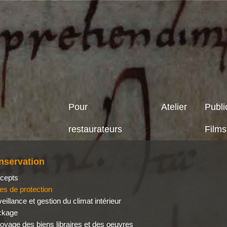
Pour
Atelier
Publi
restaurateurs
Films
nservation
cepts
es de protection
eillance et gestion du climat intérieur
ckage
oyage des biens libraires et des oeuvres