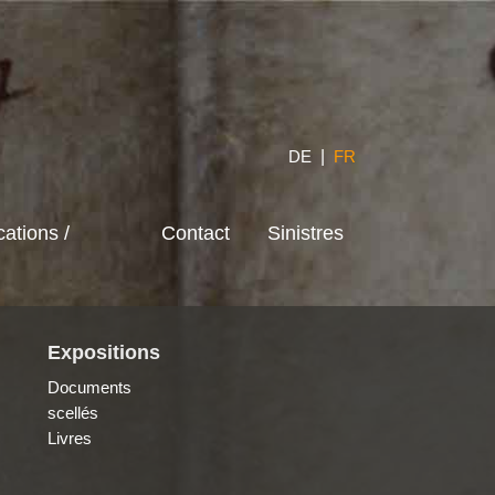
DE
|
FR
cations /
Contact
Sinistres
Expositions
Documents
scellés
Livres