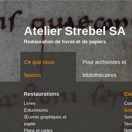
?>
Atelier Strebel SA
Restauration de livres et de papiers
Ce que nous
Pour archivistes et
faisons
bibliothécaires
Restaurations
Co
Livres
Con
Enluminures
Boît
Œuvres graphiques et
Surv
papier
Sto
Plans et cartes
Nett