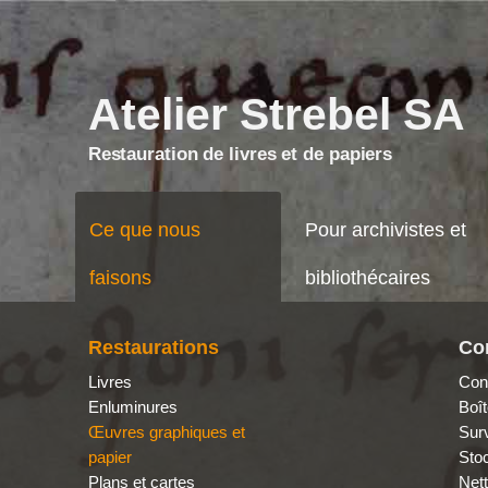
?>
Atelier Strebel SA
Restauration de livres et de papiers
Ce que nous
Pour archivistes et
faisons
bibliothécaires
Restaurations
Co
Livres
Con
Enluminures
Boît
Œuvres graphiques et
Surv
papier
Sto
Plans et cartes
Nett