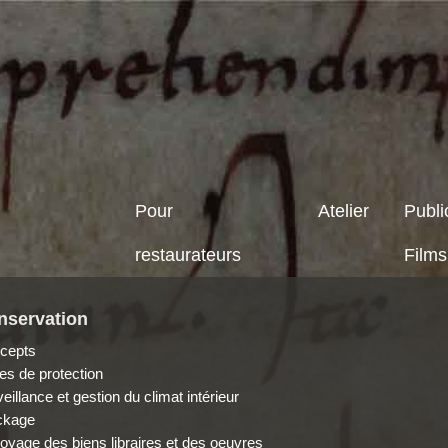
Pour
Atelier
Publi
restaurateurs
Films
nservation
cepts
es de protection
eillance et gestion du climat intérieur
ckage
oyage des biens libraires et des oeuvres