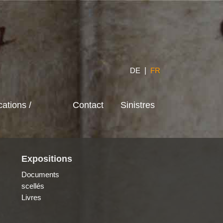
DE
|
FR
cations /
Contact
Sinistres
Expositions
Documents
scellés
Livres