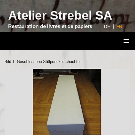
?>
Atelier Strebel SA
Restauration de livres et de papiers
DE
|
FR
Bild 1: Geschlossene Stülpdeckelschachtel