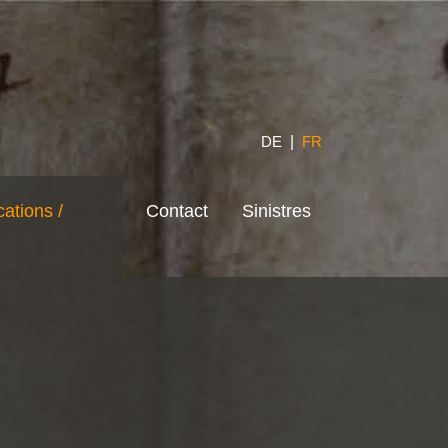
DE
|
FR
cations /
Contact
Sinistres